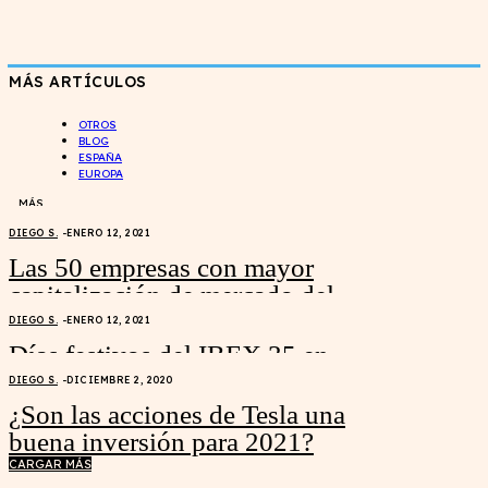
MÁS ARTÍCULOS
OTROS
BLOG
ESPAÑA
EUROPA
MÁS
DIEGO S.
-
ENERO 12, 2021
Las 50 empresas con mayor
capitalización de mercado del
mundo
DIEGO S.
-
ENERO 12, 2021
Días festivos del IBEX 35 en
2021
DIEGO S.
-
DICIEMBRE 2, 2020
¿Son las acciones de Tesla una
buena inversión para 2021?
CARGAR MÁS